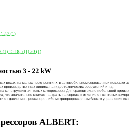
1)
2,7
(1)
3
(1)
15
18,5
(1)
20
(1)
остью 3 - 22 kW
ых цехах, на малых предприятиях, в автомобильном сервисе, при покраске
х производственных линиях, на гидротехнических сооружений и т.д.
 на конструкцию винтовых компресоров. Для сравнительно небольшой произв
а, что значительно снижает затраты на сервис, в отличие от винтовых комп
ти от давления в рессивере либо микропроцессорным блоком управления вс
прессоров ALBERT: