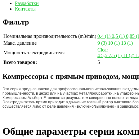
Разработки
Контакты
Фильтр
Номинальная производительность (m3/min)
0,4
(1)
0,5
(1)
0,85
(
Макс. давление
9
(3)
10
(1)
13
(1)
Clear
Мощность электродвигателя
4
5,5
7,5
(1)
11
(2)
1
Всего товаров:
5
Компрессоры с прямым приводом, мощн
Эта серия предназначена для профессионального использования в отдельн
промышленности, в цехах или на участках металлообработки, на упаковочны
Компрессоры Альберт E. являются результатом совершенно нового взгляда
Электродвигатель прямо приводит в движение главный ротор винтового блок
осуществляется либо от реле давления «включено/выключено» в зависимос
Общие параметры серии ком