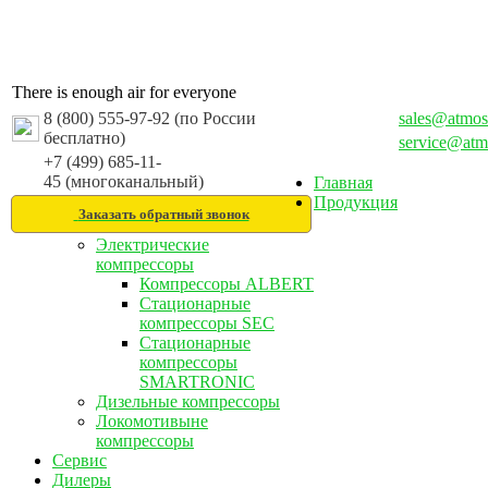
There is enough air for everyone
8 (800) 555-97-92 (по России
sales@atmos
бесплатно)
service@atm
+7 (499) 685-11-
45 (многоканальный)
Главная
Продукция
Заказать обратный звонок
Электрические
компрессоры
Компрессоры ALBERT
Стационарные
компрессоры SEC
Стационарные
компрессоры
SMARTRONIC
Дизельные компрессоры
Локомотивыне
компрессоры
Сервис
Дилеры