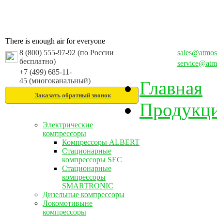
There is enough air for everyone
8 (800) 555-97-92 (по России
sales@atmos
бесплатно)
service@atm
+7 (499) 685-11-
45 (многоканальный)
Главная
Заказать обратный звонок
Продукц
Электрические
компрессоры
Компрессоры ALBERT
Стационарные
компрессоры SEC
Стационарные
компрессоры
SMARTRONIC
Дизельные компрессоры
Локомотивыне
компрессоры