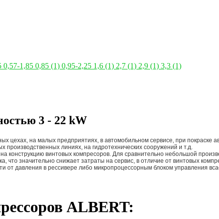
5
0,57-1,85
0,85
(1)
0,95-2,25
1,6
(1)
2,7
(1)
2,9
(1)
3,3
(1)
остью 3 - 22 kW
ых цехах, на малых предприятиях, в автомобильном сервисе, при покраске
х производственных линиях, на гидротехнических сооружений и т.д.
 на конструкцию винтовых компресоров. Для сравнительно небольшой произв
а, что значительно снижает затраты на сервис, в отличие от винтовых комп
ти от давления в рессивере либо микропроцессорным блоком управления вс
прессоров ALBERT: