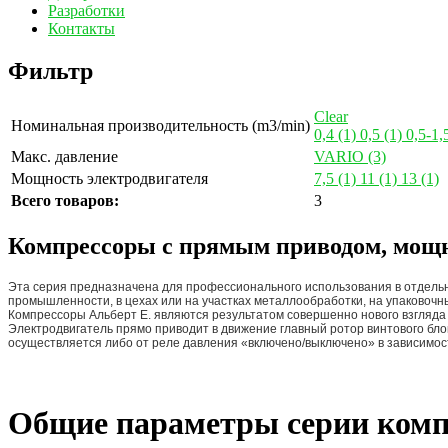
Разработки
Контакты
Фильтр
Clear
Номинальная производительность (m3/min)
0,4
(1)
0,5
(1)
0,5-1,
Макс. давление
VARIO
(3)
Мощность электродвигателя
7,5
(1)
11
(1)
13
(1)
Всего товаров:
3
Компрессоры с прямым приводом, мощн
Эта серия предназначена для профессионального использования в отдельн
промышленности, в цехах или на участках металлообработки, на упаковочны
Компрессоры Альберт E. являются результатом совершенно нового взгляда
Электродвигатель прямо приводит в движение главный ротор винтового блок
осуществляется либо от реле давления «включено/выключено» в зависимос
Общие параметры серии ком