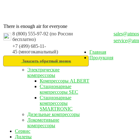
There is enough air for everyone
8 (800) 555-97-92 (по России
sales@atmos
бесплатно)
service@atm
+7 (499) 685-11-
45 (многоканальный)
Главная
Продукция
Заказать обратный звонок
Электрические
компрессоры
Компрессоры ALBERT
Стационарные
компрессоры SEC
Стационарные
компрессоры
SMARTRONIC
Дизельные компрессоры
Локомотивыне
компрессоры
Сервис
Дилеры