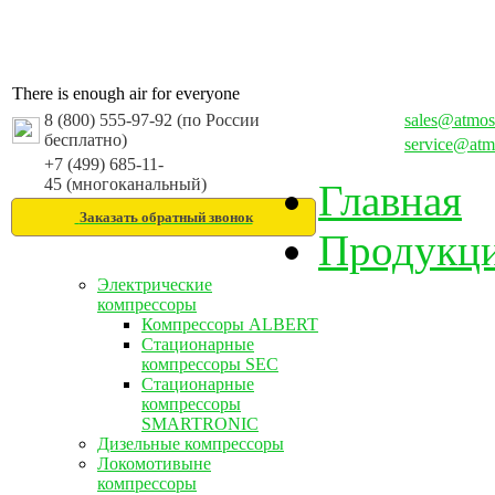
There is enough air for everyone
8 (800) 555-97-92 (по России
sales@atmos
бесплатно)
service@atm
+7 (499) 685-11-
45 (многоканальный)
Главная
Заказать обратный звонок
Продукц
Электрические
компрессоры
Компрессоры ALBERT
Стационарные
компрессоры SEC
Стационарные
компрессоры
SMARTRONIC
Дизельные компрессоры
Локомотивыне
компрессоры