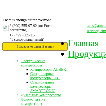
There is enough air for everyone
8 (800) 555-97-92 (по России
sales@atmos
бесплатно)
service@atm
+7 (499) 685-11-
45 (многоканальный)
Главная
Заказать обратный звонок
Продукц
Электрические
компрессоры
Компрессоры ALBERT
Стационарные
компрессоры SEC
Стационарные
компрессоры
SMARTRONIC
Дизельные компрессоры
Локомотивыне
компрессоры