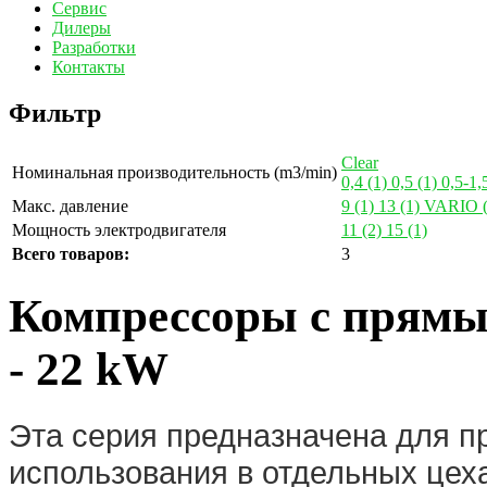
Сервис
Дилеры
Разработки
Контакты
Фильтр
Clear
Номинальная производительность (m3/min)
0,4
(1)
0,5
(1)
0,5-1,
Макс. давление
9
(1)
13
(1)
VARIO
Мощность электродвигателя
11
(2)
15
(1)
Всего товаров:
3
Компрессоры с прямы
- 22 kW
Эта серия предназначена для 
использования в отдельных цеха