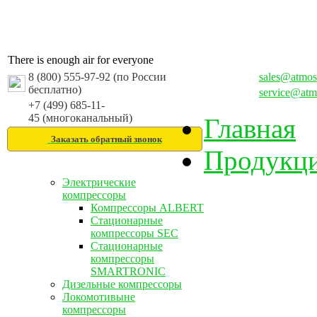
There is enough air for everyone
8 (800) 555-97-92 (по России
sales@atmos
бесплатно)
service@atm
+7 (499) 685-11-
45 (многоканальный)
Главная
Заказать обратный звонок
Продукц
Электрические
компрессоры
Компрессоры ALBERT
Стационарные
компрессоры SEC
Стационарные
компрессоры
SMARTRONIC
Дизельные компрессоры
Локомотивыне
компрессоры