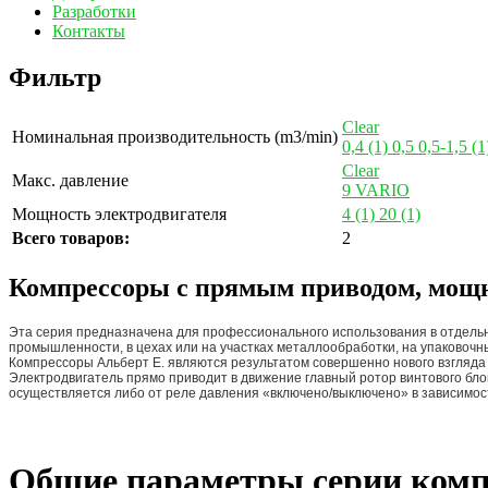
Разработки
Контакты
Фильтр
Clear
Номинальная производительность (m3/min)
0,4
(1)
0,5
0,5-1,5
(1
Clear
Макс. давление
9
VARIO
Мощность электродвигателя
4
(1)
20
(1)
Всего товаров:
2
Компрессоры с прямым приводом, мощн
Эта серия предназначена для профессионального использования в отдельн
промышленности, в цехах или на участках металлообработки, на упаковочны
Компрессоры Альберт E. являются результатом совершенно нового взгляда
Электродвигатель прямо приводит в движение главный ротор винтового блок
осуществляется либо от реле давления «включено/выключено» в зависимос
Общие параметры серии ком