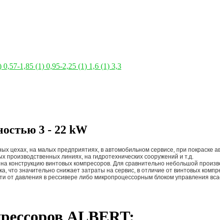
)
0,57-1,85
(1)
0,95-2,25
(1)
1,6
(1)
3,3
остью 3 - 22 kW
ых цехах, на малых предприятиях, в автомобильном сервисе, при покраске
х производственных линиях, на гидротехнических сооружений и т.д.
 на конструкцию винтовых компресоров. Для сравнительно небольшой произв
а, что значительно снижает затраты на сервис, в отличие от винтовых комп
ти от давления в рессивере либо микропроцессорным блоком управления вс
прессоров ALBERT: