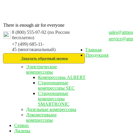
There is enough air for everyone
8 (800) 555-97-92 (по России
sales@atmos
бесплатно)
service@atm
+7 (499) 685-11-
45 (многоканальный)
Главная
Продукция
Заказать обратный звонок
Электрические
компрессоры
Компрессоры ALBERT
Стационарные
компрессоры SEC
Стационарные
компрессоры
SMARTRONIC
Дизельные компрессоры
Локомотивыне
компрессоры
Сервис
Дилеры