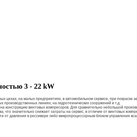
остью 3 - 22 kW
ых цехах, на малых предприятиях, в автомобильном сервисе, при покраске
х производственных линиях, на гидротехнических сооружений и т.д.
 на конструкцию винтовых компресоров. Для сравнительно небольшой произв
а, что значительно снижает затраты на сервис, в отличие от винтовых комп
ти от давления в рессивере либо микропроцессорным блоком управления вс