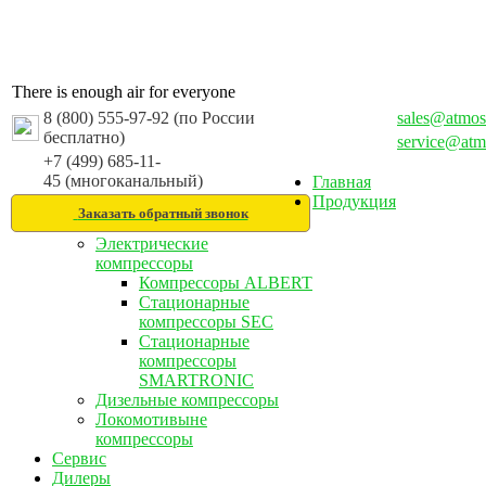
There is enough air for everyone
8 (800) 555-97-92 (по России
sales@atmos
бесплатно)
service@atm
+7 (499) 685-11-
45 (многоканальный)
Главная
Продукция
Заказать обратный звонок
Электрические
компрессоры
Компрессоры ALBERT
Стационарные
компрессоры SEC
Стационарные
компрессоры
SMARTRONIC
Дизельные компрессоры
Локомотивыне
компрессоры
Сервис
Дилеры