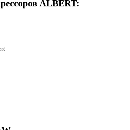
прессоров ALBERT:
ов)
 kW