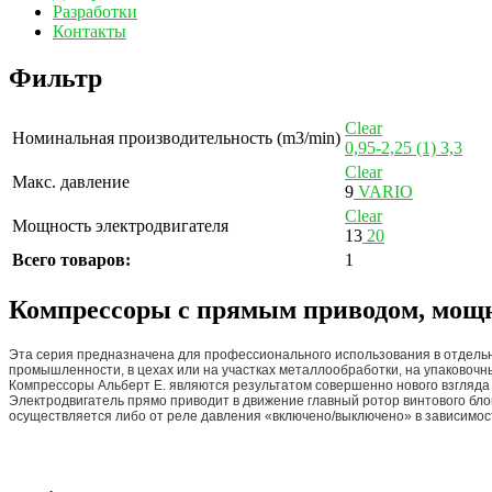
Разработки
Контакты
Фильтр
Clear
Номинальная производительность (m3/min)
0,95-2,25
(1)
3,3
Clear
Макс. давление
9
VARIO
Clear
Мощность электродвигателя
13
20
Всего товаров:
1
Компрессоры с прямым приводом, мощн
Эта серия предназначена для профессионального использования в отдельн
промышленности, в цехах или на участках металлообработки, на упаковочны
Компрессоры Альберт E. являются результатом совершенно нового взгляда
Электродвигатель прямо приводит в движение главный ротор винтового блок
осуществляется либо от реле давления «включено/выключено» в зависимос