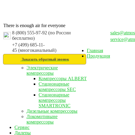
There is enough air for everyone
8 (800) 555-97-92 (по России
sales@atmos
бесплатно)
service@atm
+7 (499) 685-11-
45 (многоканальный)
Главная
Продукция
Заказать обратный звонок
Электрические
компрессоры
Компрессоры ALBERT
Стационарные
компрессоры SEC
Стационарные
компрессоры
SMARTRONIC
Дизельные компрессоры
Локомотивыне
компрессоры
Сервис
Дилеры