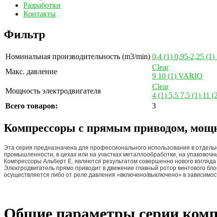
Разработки
Контакты
Фильтр
Номинальная производительность (m3/min)
0,4
(1)
0,95-2,25
(1)
Clear
Макс. давление
9
10
(1)
VARIO
Clear
Мощность электродвигателя
4
(1)
5,5
7,5
(1)
11
(
Всего товаров:
3
Компрессоры с прямым приводом, мощн
Эта серия предназначена для профессионального использования в отдельн
промышленности, в цехах или на участках металлообработки, на упаковочны
Компрессоры Альберт E. являются результатом совершенно нового взгляда
Электродвигатель прямо приводит в движение главный ротор винтового блок
осуществляется либо от реле давления «включено/выключено» в зависимос
Общие параметры серии ком