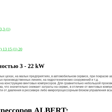
3,3
(1)
2)
13
15
(1)
20
остью 3 - 22 kW
ых цехах, на малых предприятиях, в автомобильном сервисе, при покраске
х производственных линиях, на гидротехнических сооружений и т.д.
 на конструкцию винтовых компресоров. Для сравнительно небольшой произв
а, что значительно снижает затраты на сервис, в отличие от винтовых комп
ти от давления в рессивере либо микропроцессорным блоком управления вс
прессоров ALBERT: