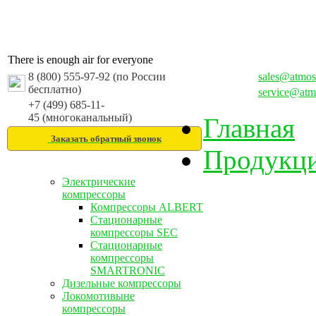
There is enough air for everyone
8 (800) 555-97-92 (по России
sales@atmos
бесплатно)
service@atm
+7 (499) 685-11-
45 (многоканальный)
Главная
Заказать обратный звонок
Продукц
Электрические
компрессоры
Компрессоры ALBERT
Стационарные
компрессоры SEC
Стационарные
компрессоры
SMARTRONIC
Дизельные компрессоры
Локомотивыне
компрессоры