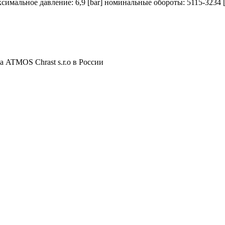
ксимальное давление: 6,9 [bar] номинальные обороты: 5115-3234 [
 ATMOS Chrast s.r.o в России