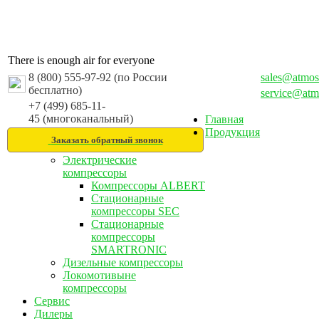
There is enough air for everyone
8 (800) 555-97-92 (по России
sales@atmos
бесплатно)
service@atm
+7 (499) 685-11-
45 (многоканальный)
Главная
Продукция
Заказать обратный звонок
Электрические
компрессоры
Компрессоры ALBERT
Стационарные
компрессоры SEC
Стационарные
компрессоры
SMARTRONIC
Дизельные компрессоры
Локомотивыне
компрессоры
Сервис
Дилеры