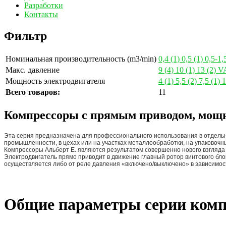
Разработки
Контакты
Фильтр
Номинальная производительность (m3/min)
0,4
(1)
0,5
(1)
0,5-1,
Макс. давление
9
(4)
10
(1)
13
(2)
V
Мощность электродвигателя
4
(1)
5,5
(2)
7,5
(1)
Всего товаров:
11
Компрессоры с прямым приводом, мощн
Эта серия предназначена для профессионального использования в отдельн
промышленности, в цехах или на участках металлообработки, на упаковочны
Компрессоры Альберт E. являются результатом совершенно нового взгляда
Электродвигатель прямо приводит в движение главный ротор винтового блок
осуществляется либо от реле давления «включено/выключено» в зависимос
Общие параметры серии ком