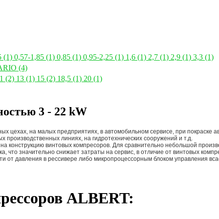
5
(1)
0,57-1,85
(1)
0,85
(1)
0,95-2,25
(1)
1,6
(1)
2,7
(1)
2,9
(1)
3,3
(1)
ARIO
(4)
11
(2)
13
(1)
15
(2)
18,5
(1)
20
(1)
остью 3 - 22 kW
ых цехах, на малых предприятиях, в автомобильном сервисе, при покраске
х производственных линиях, на гидротехнических сооружений и т.д.
 на конструкцию винтовых компресоров. Для сравнительно небольшой произв
а, что значительно снижает затраты на сервис, в отличие от винтовых комп
ти от давления в рессивере либо микропроцессорным блоком управления вс
прессоров ALBERT: