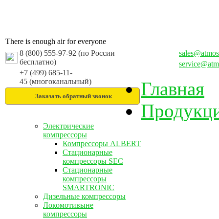
There is enough air for everyone
8 (800) 555-97-92 (по России
sales@atmos
бесплатно)
service@atm
+7 (499) 685-11-
45 (многоканальный)
Главная
Заказать обратный звонок
Продукц
Электрические
компрессоры
Компрессоры ALBERT
Стационарные
компрессоры SEC
Стационарные
компрессоры
SMARTRONIC
Дизельные компрессоры
Локомотивыне
компрессоры