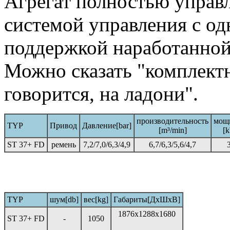
Агрегат полностью управ
системой управления с од
поддержкой наработанной
Можно сказать "комплектн
говорится, на ладони".
производительность
мощ
TYP
Привод
Давление[bar]
[m³/min]
[
ST 37+ FD
ремень
7,2/7,0/6,3/4,9
6,7/6,3/5,6/4,7
TYP
шум[db]
вес[kg]
Габариты[ДхШхВ]
1876x1288x1680
ST 37+ FD
-
1050